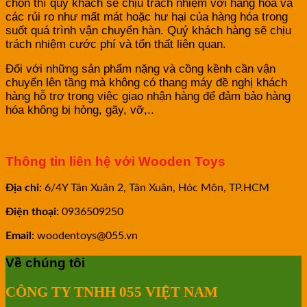
chọn thì quý khách sẽ chịu trách nhiệm với hàng hóa và
các rủi ro như mất mát hoặc hư hại của hàng hóa trong
suốt quá trình vận chuyển hàn. Quý khách hàng sẽ chịu
trách nhiệm cước phí và tổn thất liên quan.
Đối với những sản phẩm nặng và cồng kềnh cần vận
chuyển lên tầng mà không có thang máy đề nghị khách
hàng hỗ trợ trong việc giao nhận hàng để đảm bảo hàng
hóa không bị hỏng, gãy, vỡ,..
Thông tin liên hệ với Wooden Toys
Địa chỉ:
6/4Y Tân Xuân 2, Tân Xuân, Hóc Môn, TP.HCM
Điện thoại:
0936509250
Email:
woodentoys@055.vn
Về chúng tôi
CÔNG TY TNHH 055 VIỆT NAM