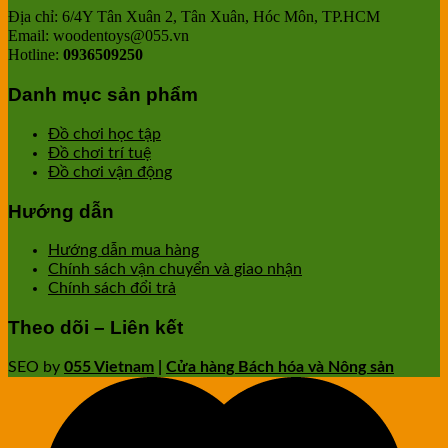
Địa chỉ: 6/4Y Tân Xuân 2, Tân Xuân, Hóc Môn, TP.HCM
Email: woodentoys@055.vn
Hotline:
0936509250
Danh mục sản phẩm
Đồ chơi học tập
Đồ chơi trí tuệ
Đồ chơi vận động
Hướng dẫn
Hướng dẫn mua hàng
Chính sách vận chuyển và giao nhận
Chính sách đổi trả
Theo dõi – Liên kết
SEO by
055 Vietnam
|
Cửa hàng Bách hóa và Nông sản