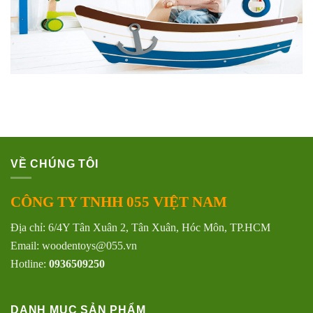
VỀ CHÚNG TÔI
CÔNG TY TNHH 055 VIỆT NAM
Địa chỉ: 6/4Y Tân Xuân 2, Tân Xuân, Hóc Môn, TP.HCM
Email: woodentoys@055.vn
Hotline:
0936509250
DANH MỤC SẢN PHẨM