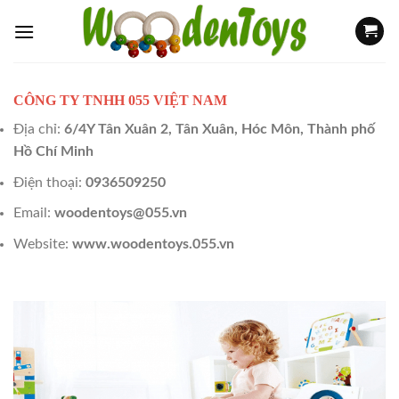
Skip
to
content
CÔNG TY TNHH 055 VIỆT NAM
Địa chỉ:
6/4Y Tân Xuân 2, Tân Xuân, Hóc Môn, Thành phố
Hồ Chí Minh
Điện thoại:
0936509250
Email:
woodentoys@055.vn
Website:
www.woodentoys.055.vn